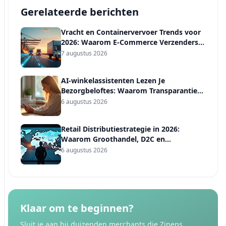
Gerelateerde berichten
Vracht en Containervervoer Trends voor
2026: Waarom E-Commerce Verzenders
een Vervoerdersdiversificatieplan Nodig
7 augustus 2026
Hebben, Niet Alleen een Voorspelling
AI-winkelassistenten Lezen Je
Bezorgbeloftes: Waarom Transparantie
het Nieuwe Vertrouwenssignaal Is in
6 augustus 2026
2026
Retail Distributiestrategie in 2026:
Waarom Groothandel, D2C en
Marktplaatsen Vier Verschillende
6 augustus 2026
Verzendregels Nodig Hebben
Klaar om te beginnen?
Sluit je aan bij duizenden merchants die Zineps