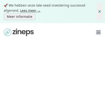
🚀 We hebben onze late-seed investering succesvol
afgerond.
Lees meer →
Meer informatie
Voor e‑commerce en logistieke
partners
Eén
intelligente
verzendinfrast