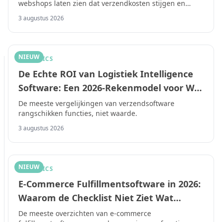
webshops laten zien dat verzendkosten stijgen en
Commerce Marges in 2026
gratis verzending steeds vaker verdwijnt.
3 augustus 2026
NIEUW
LOGISTICS
De Echte ROI van Logistiek Intelligence
Software: Een 2026-Rekenmodel voor Wat
het Je Werkelijk Oplevert
De meeste vergelijkingen van verzendsoftware
rangschikken functies, niet waarde.
3 augustus 2026
NIEUW
LOGISTICS
E-Commerce Fulfillmentsoftware in 2026:
Waarom de Checklist Niet Ziet Wat
Bestellingen Écht Laat Mislukken
De meeste overzichten van e-commerce