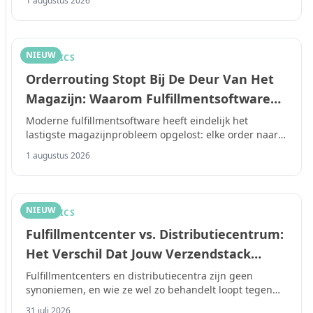
1 augustus 2026
NIEUW
LOGISTICS
Orderrouting Stopt Bij De Deur Van Het
Magazijn: Waarom Fulfillmentsoftware
Vervoerderskeuze Nog Steeds Aan Het
Moderne fulfillmentsoftware heeft eindelijk het
lastigste magazijnprobleem opgelost: elke order naar
Toeval Overlaat in 2026
het juiste knooppunt routeren.
1 augustus 2026
NIEUW
LOGISTICS
Fulfillmentcenter vs. Distributiecentrum:
Het Verschil Dat Jouw Verzendstack
Bepaalt in 2026
Fulfillmentcenters en distributiecentra zijn geen
synoniemen, en wie ze wel zo behandelt loopt tegen
verzendproblemen aan zodra het bedrijf groter wordt
31 juli 2026