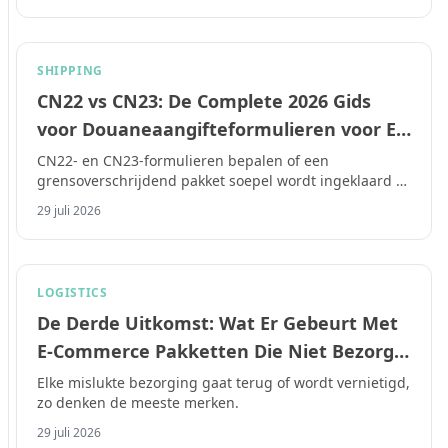
SHIPPING
CN22 vs CN23: De Complete 2026 Gids
voor Douaneaangifteformulieren voor E-
Commerce Verzenders
CN22- en CN23-formulieren bepalen of een
grensoverschrijdend pakket soepel wordt ingeklaard of
wordt vastgehouden, beboet, of geretourneerd.
29 juli 2026
LOGISTICS
De Derde Uitkomst: Wat Er Gebeurt Met
E-Commerce Pakketten Die Niet Bezorgd
of Geretourneerd Kunnen Worden
Elke mislukte bezorging gaat terug of wordt vernietigd,
zo denken de meeste merken.
29 juli 2026