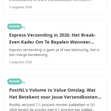
toegang op 31 december 2026.
2 augustus 2026
NIEUW
SHIPPING
Express Verzending in 2026: Het Break-
Even Kader Om Te Bepalen Wanneer
Snelheid Echt Loont
Express verzending is geen ja of nee beslissing, het is
een marge berekening.
2 augustus 2026
NIEUW
SHIPPING
PostNL's Volume to Value Omslag: Wat
Het Betekent voor Jouw Verzendkosten
in 2026
PostNL verzond 7,1 procent minder pakketten in Q1
2026 terwijl de prijzen met 4,1 procent per pakket