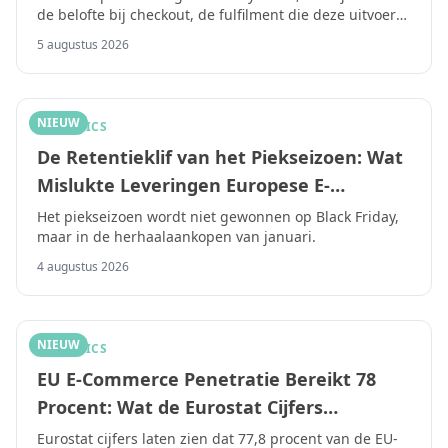
de belofte bij checkout, de fulfilment die deze uitvoert,
2026
en de herstellaag die opvangt wat er misgaat.
5 augustus 2026
NIEUW
LOGISTICS
De Retentieklif van het Piekseizoen: Wat
Mislukte Leveringen Europese E-
Commercebedrijven Echt Kosten in 2026
Het piekseizoen wordt niet gewonnen op Black Friday,
maar in de herhaalaankopen van januari.
4 augustus 2026
NIEUW
LOGISTICS
EU E-Commerce Penetratie Bereikt 78
Procent: Wat de Eurostat Cijfers
Betekenen voor Jouw Verzendcapaciteit
Eurostat cijfers laten zien dat 77,8 procent van de EU-