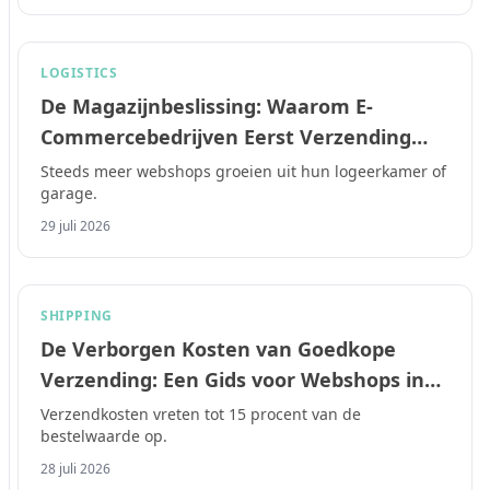
LOGISTICS
De Magazijnbeslissing: Waarom E-
Commercebedrijven Eerst Verzending
Moeten Regelen Voordat Ze Een
Steeds meer webshops groeien uit hun logeerkamer of
garage.
Huurcontract Tekenen in 2026
29 juli 2026
SHIPPING
De Verborgen Kosten van Goedkope
Verzending: Een Gids voor Webshops in
2026
Verzendkosten vreten tot 15 procent van de
bestelwaarde op.
28 juli 2026