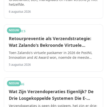
hetzelfde.
Verzendregels Nodig Hebben
6 augustus 2026
NIEUW
LOGISTICS
Retourpreventie als Verzendstrategie:
Wat Zalando's Bekroonde Virtuele
Paskamer Betekent voor E-commerce
Toen Zalando's virtuele paskamer in 2026 de PostNL
Innovation and AI Award won, noemde de meeste
Logistiek in 2026
berichtgeving het een UX verbetering.
5 augustus 2026
NIEUW
SHIPPING
Wat Zijn Verzendoperaties Eigenlijk? De
Drie Losgekoppelde Systemen Die E-
Commercebedrijven Marge Kosten in
Verzendoperaties is geen één systeem, het zijn er drie: