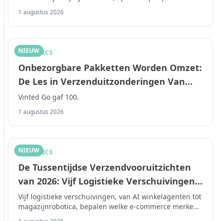
stegen.
1 augustus 2026
NIEUW
LOGISTICS
Onbezorgbare Pakketten Worden Omzet:
De Les in Verzenduitzonderingen Van
Vinted Go's Experiment Met 100.000
Vinted Go gaf 100.
Pakketten
1 augustus 2026
NIEUW
LOGISTICS
De Tussentijdse Verzendvooruitzichten
van 2026: Vijf Logistieke Verschuivingen
Die Groeiende E-Commerce Merken
Vijf logistieke verschuivingen, van AI winkelagenten tot
magazijnrobotica, bepalen welke e-commerce merken
Onderscheiden van Stagnerende
in 2026 winstgevend groeien.