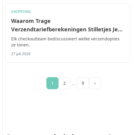
SHIPPING
Waarom Trage
Verzendtariefberekeningen Stilletjes Je
Checkout Conversie Kapotmaken in 2026
Elk checkoutteam bediscussieert welke verzendopties
ze tonen.
27 juli 2026
…
‹
1
2
9
›