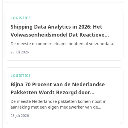
LOGISTICS
Shipping Data Analytics in 2026: Het
Volwassenheidsmodel Dat Reactieve
Verzenders Scheidt van Voorspellende
De meeste e-commerceteams hebben al verzenddata.
Verzenders
28 juli 2026
LOGISTICS
Bijna 70 Procent van de Nederlandse
Pakketten Wordt Bezorgd door
Onderaannemers: De
De meeste Nederlandse pakketten komen nooit in
aanraking met een eigen medewerker van de
Verantwoordingskloof die E-Commerce
vervoerder.
Merken Moeten Dichten in 2026
28 juli 2026