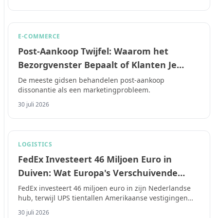
E-COMMERCE
Post-Aankoop Twijfel: Waarom het
Bezorgvenster Bepaalt of Klanten Je
Vertrouwen in E-Commerce
De meeste gidsen behandelen post-aankoop
dissonantie als een marketingprobleem.
30 juli 2026
LOGISTICS
FedEx Investeert 46 Miljoen Euro in
Duiven: Wat Europa's Verschuivende
Vervoerderscapaciteit Betekent voor E-
FedEx investeert 46 miljoen euro in zijn Nederlandse
hub, terwijl UPS tientallen Amerikaanse vestigingen
Commerce Verzenders in 2026
sluit.
30 juli 2026