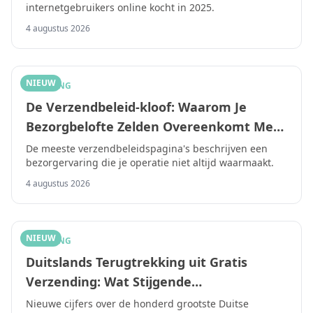
internetgebruikers online kocht in 2025.
in 2026
4 augustus 2026
NIEUW
SHIPPING
De Verzendbeleid-kloof: Waarom Je
Bezorgbelofte Zelden Overeenkomt Met
Wat Je Echt Levert
De meeste verzendbeleidspagina's beschrijven een
bezorgervaring die je operatie niet altijd waarmaakt.
4 augustus 2026
NIEUW
SHIPPING
Duitslands Terugtrekking uit Gratis
Verzending: Wat Stijgende
Vervoerderskosten Betekenen voor E-
Nieuwe cijfers over de honderd grootste Duitse