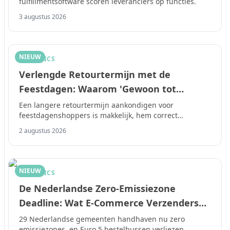
fulfillmentsoftware scoren leveranciers op functies.
3 augustus 2026
NIEUW
LOGISTICS
Verlengde Retourtermijn met de
Feestdagen: Waarom 'Gewoon tot
Januari' Niet Zo Simpel Is
Een langere retourtermijn aankondigen voor
feestdagenshoppers is makkelijk, hem correct
handhaven niet.
2 augustus 2026
NIEUW
LOGISTICS
De Nederlandse Zero-Emissiezone
Deadline: Wat E-Commerce Verzenders
Moeten Oplossen Voor 31 December 2026
29 Nederlandse gemeenten handhaven nu zero
emissiezones, en Euro 5 bestelbussen verliezen