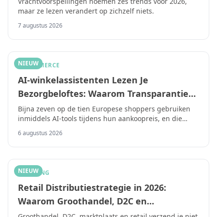
Vrachtvoorspellingen noemen zes trends voor 2026,
maar ze lezen verandert op zichzelf niets.
Hebben, Niet Alleen een Voorspelling
7 augustus 2026
NIEUW
E-COMMERCE
AI-winkelassistenten Lezen Je
Bezorgbeloftes: Waarom Transparantie
het Nieuwe Vertrouwenssignaal Is in
Bijna zeven op de tien Europese shoppers gebruiken
inmiddels AI-tools tijdens hun aankoopreis, en die
2026
tools wegen de betrouwbaarheid van bezorging
6 augustus 2026
stilletjes mee als vertrouwenssignaal.
NIEUW
SHIPPING
Retail Distributiestrategie in 2026:
Waarom Groothandel, D2C en
Marktplaatsen Vier Verschillende
Groothandel, D2C, marktplaats en retail verzend je niet