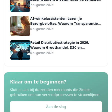
een Vervoerdersdiversificatieplan Nodig
7 augustus 2026
Hebben, Niet Alleen een Voorspelling
AI-winkelassistenten Lezen Je
Bezorgbeloftes: Waarom Transparantie
het Nieuwe Vertrouwenssignaal Is in
6 augustus 2026
2026
Retail Distributiestrategie in 2026:
Waarom Groothandel, D2C en
Marktplaatsen Vier Verschillende
6 augustus 2026
Verzendregels Nodig Hebben
Klaar om te beginnen?
Sluit je aan bij duizenden merchants die Zineps
gebruiken om hun verzendprocessen te stroomlijnen.
Aan de slag