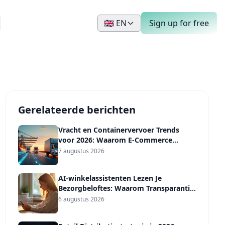
🇬🇧 EN
Sign up for free
Gerelateerde berichten
Vracht en Containervervoer Trends
voor 2026: Waarom E-Commerce
Verzenders een
7 augustus 2026
Vervoerdersdiversificatieplan Nodig
Hebben, Niet Alleen een Voorspelling
AI-winkelassistenten Lezen Je
Bezorgbeloftes: Waarom Transparantie
het Nieuwe Vertrouwenssignaal Is in
6 augustus 2026
2026