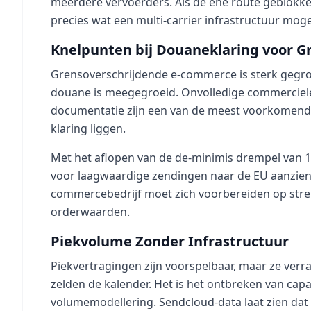
meerdere vervoerders. Als de ene route geblokkee
precies wat een multi-carrier infrastructuur moge
Knelpunten bij Douaneklaring voor G
Grensoverschrijdende e-commerce is sterk gegroe
douane is meegegroeid. Onvolledige commerciele
documentatie zijn een van de meest voorkomen
klaring liggen.
Met het aflopen van de de-minimis drempel van 1
voor laagwaardige zendingen naar de EU aanzienli
commercebedrijf moet zich voorbereiden op str
orderwaarden.
Piekvolume Zonder Infrastructuur
Piekvertragingen zijn voorspelbaar, maar ze verr
zelden de kalender. Het is het ontbreken van capac
volumemodellering. Sendcloud-data laat zien da