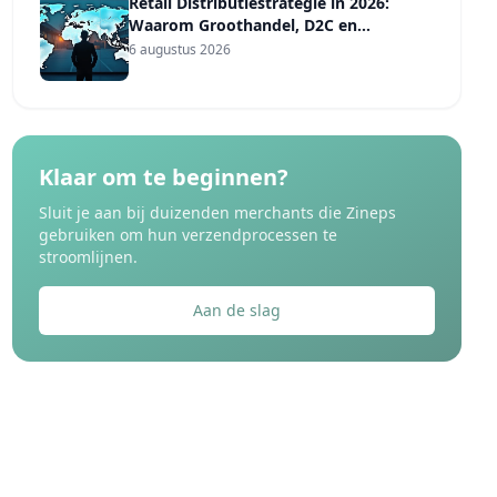
Retail Distributiestrategie in 2026:
Waarom Groothandel, D2C en
Marktplaatsen Vier Verschillende
6 augustus 2026
Verzendregels Nodig Hebben
Klaar om te beginnen?
Sluit je aan bij duizenden merchants die Zineps
gebruiken om hun verzendprocessen te
stroomlijnen.
Aan de slag