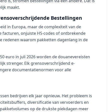
rd is, stromen bestellingen via een andere. Dat is
lijk maakt.
rensoverschrijdende Bestellingen
id in Europa, maar de complexiteit van de
 facturen, onjuiste HS-codes of ontbrekende
de redenen waarom pakketten dagenlang in de
50 euro in juli 2026 worden de douanevereisten
jk strenger. Elk grensoverschrijdend e-
engere documentatienormen voor alle
assen bedrijven elk jaar opnieuw. Het probleem is
iteitsbuffers, diversificatie van vervoerders en
t pakketvolumes op de drukste piekdagen meer