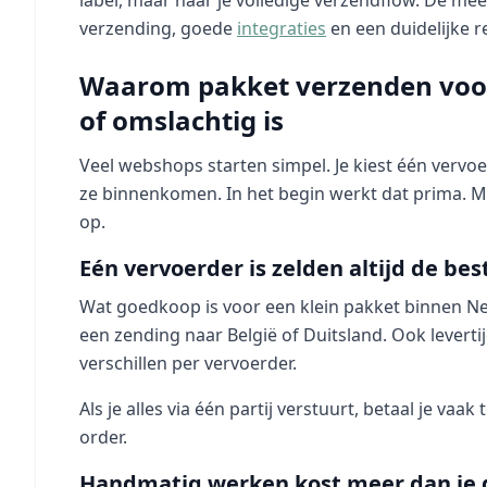
label, maar naar je volledige verzendflow. De mees
verzending, goede
integraties
en een duidelijke r
Waarom pakket verzenden voo
of omslachtig is
Veel webshops starten simpel. Je kiest één vervoe
ze binnenkomen. In het begin werkt dat prima. M
op.
Eén vervoerder is zelden altijd de be
Wat goedkoop is voor een klein pakket binnen Ned
een zending naar België of Duitsland. Ook levert
verschillen per vervoerder.
Als je alles via één partij verstuurt, betaal je vaak
order.
Handmatig werken kost meer dan je 