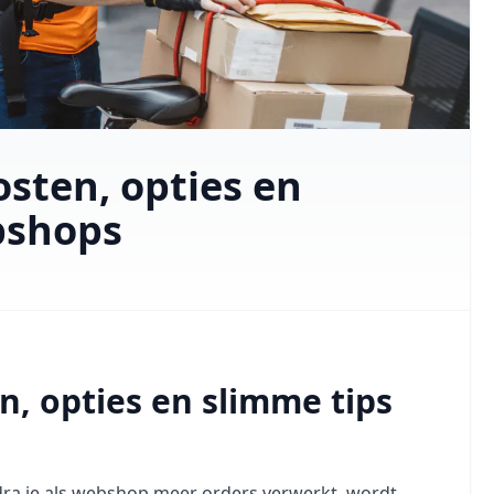
sten, opties en
bshops
, opties en slimme tips
dra je als webshop meer orders verwerkt, wordt