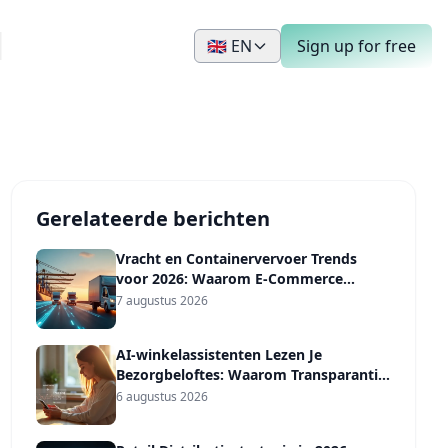
🇬🇧 EN
Sign up for free
Gerelateerde berichten
Vracht en Containervervoer Trends
voor 2026: Waarom E-Commerce
Verzenders een
7 augustus 2026
Vervoerdersdiversificatieplan Nodig
Hebben, Niet Alleen een Voorspelling
AI-winkelassistenten Lezen Je
Bezorgbeloftes: Waarom Transparantie
het Nieuwe Vertrouwenssignaal Is in
6 augustus 2026
2026