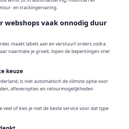
te winst zit in automatisering, multi-carrier
etour- en trackingervaring.
r webshops vaak onnodig duur
rder, maakt labels aan en verstuurt orders zodra
aar naarmate je groeit, lopen de beperkingen snel
ste keuze
erland, is niet automatisch de slimste optie voor
ijden, afleveropties en retourmogelijkheden
 te veel of kies je niet de beste service voor dat type
denkt