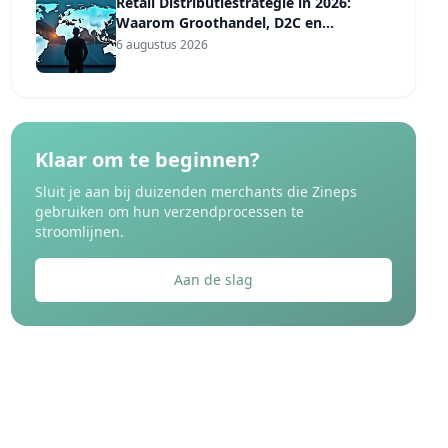
Retail Distributiestrategie in 2026:
Waarom Groothandel, D2C en
Marktplaatsen Vier Verschillende
6 augustus 2026
Verzendregels Nodig Hebben
Klaar om te beginnen?
Sluit je aan bij duizenden merchants die Zineps
gebruiken om hun verzendprocessen te
stroomlijnen.
Aan de slag