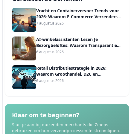
Vracht en Containervervoer Trends voor
2026: Waarom E-Commerce Verzenders
een Vervoerdersdiversificatieplan Nodig
7 augustus 2026
Hebben, Niet Alleen een Voorspelling
AI-winkelassistenten Lezen Je
Bezorgbeloftes: Waarom Transparantie
het Nieuwe Vertrouwenssignaal Is in
6 augustus 2026
2026
Retail Distributiestrategie in 2026:
Waarom Groothandel, D2C en
Marktplaatsen Vier Verschillende
6 augustus 2026
Verzendregels Nodig Hebben
Klaar om te beginnen?
Sluit je aan bij duizenden merchants die Zineps
gebruiken om hun verzendprocessen te stroomlijnen.