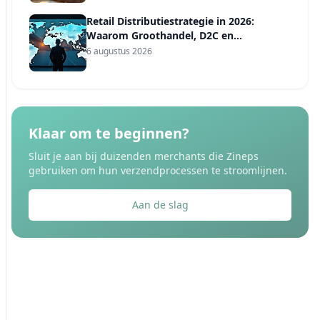
Retail Distributiestrategie in 2026:
Waarom Groothandel, D2C en
Marktplaatsen Vier Verschillende
6 augustus 2026
Verzendregels Nodig Hebben
Klaar om te beginnen?
Sluit je aan bij duizenden merchants die Zineps
gebruiken om hun verzendprocessen te stroomlijnen.
Aan de slag