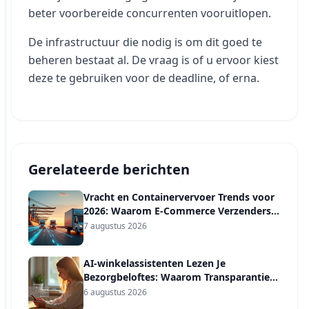
beter voorbereide concurrenten vooruitlopen.
De infrastructuur die nodig is om dit goed te
beheren bestaat al. De vraag is of u ervoor kiest
deze te gebruiken voor de deadline, of erna.
Gerelateerde berichten
Vracht en Containervervoer Trends voor
2026: Waarom E-Commerce Verzenders
een Vervoerdersdiversificatieplan Nodig
7 augustus 2026
Hebben, Niet Alleen een Voorspelling
AI-winkelassistenten Lezen Je
Bezorgbeloftes: Waarom Transparantie
het Nieuwe Vertrouwenssignaal Is in
6 augustus 2026
2026